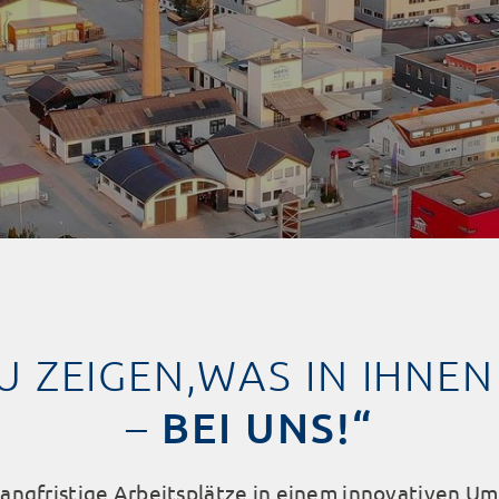
ZU ZEIGEN,WAS IN IHNE
BEI UNS!“
–
 langfristige Arbeitsplätze in einem innovativen U