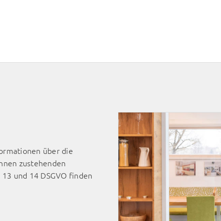
cheiden, ob Sie ihre Zustimmung zum Datentransfer in die USA ert
e hierzu den Punkt „Cookie-Einstellungen verwalten“. Bitte beacht
setzten Einstellungen womöglich nicht mehr alle Funktionalitäten de
 Informationen finden Sie in unseren
Datenschutzhinweisen
und i
ederzeit mit Wirkung für die Zukunft widerrufen, indem Sie Ihre
utz
" mit Klick auf "Einwilligung ändern" anpassen.
formationen über die
Ihnen zustehenden
. 13 und 14 DSGVO finden