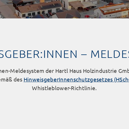
SGEBER:INNEN – MELD
nen-Meldesystem der Hartl Haus Holzindustrie Gm
emäß des
HinweisgeberInnenschutzgesetzes (HSch
Whistleblower-Richtlinie.