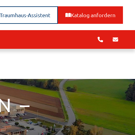
Traumhaus-Assistent
Katalog anfordern
N –