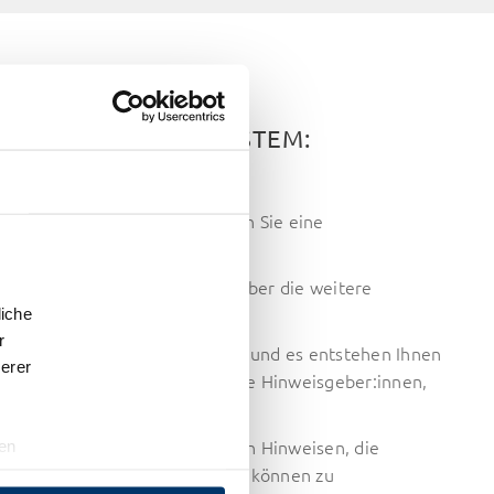
INTERNEN MELDESYSTEM:
 über unser Meldesystem auf.
gang Ihres Hinweises bekommen Sie eine
 bekommen Sie Rückmeldung über die weitere
setzte Maßnahmen.
liche
r
t Ihnen ausreichend Schutz zu und es entstehen Ihnen
erer
 Schutz besteht auch für anonyme Hinweisgeber:innen,
t werden.
ist hingegen das Einbringen von Hinweisen, die
ten
d. Wissentliche Falschmeldungen können zu