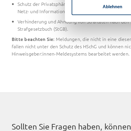
niedergelassen sind und dor
Schutz der Privatsphäre und personenbezogener Dat
Ablehnen
Gerichtshof kein angemessene
Netz- und Informationssystemen
dass Ihre Daten dem Zugriff 
Verhinderung und Ahndung von Straftaten nach den 
und dagegen keine wirksamen R
Strafgesetzbuch (StGB).
akzeptieren“ stimmen Sie zu, 
Einstellungen dargestellt auf
Bitte beachten Sie:
Meldungen, die nicht in eine diese
werden dürfen. Sie können Ihr
fallen nicht unter den Schutz des HSchG und können n
Anbieter – bearbeiten und en
Hinweisgeber:innen-Meldesystems bearbeitet werden.
(ausgenommen hiervon sind un
Insbesondere können Sie ents
möchten oder nicht. Wählen Si
dass auf Basis Ihrer selbst ge
zur Verfügung stehen. Weitere
Cookie-Einstellungen.
Ihre Einwilligung können Sie j
Präferenzen unter "
Datensch
Sollten Sie Fragen haben, können