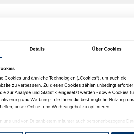
 SIND IN
PROZEDERE ZUM 
Bitte nehmen Sie Kontakt
Details
Über Cookies
Binnen 7 Tagen nach Ein
Eingangsbestätigung.
märkte sowie Verhinderung
Cookies
Innerhalb von 3 Monaten
he Cookies und ähnliche Technologien („Cookies“), um auch die
Vorgehensweise bzw. ge
ebsite zu verbessern. Zu diesen Cookies zählen unbedingt erforder
die zur Analyse und Statistik eingesetzt werden - sowie Cookies fü
Als Hinweisgeber:in komm
alisierung und Werbung -, die Ihnen die bestmögliche Nutzung uns
keinerlei Nachteile. Der
helfen, unser Online- und Werbeangebot zu optimieren.
sollten diese identifizier
heit und Tierschutz,
Achtung: Nicht geschützt 
n uns und von Drittanbietern mitunter auch personenbezogene Da
offensichtlich falsch sin
nbietern zählen auch Dienste wie z.B. Google LLC, die in den USA