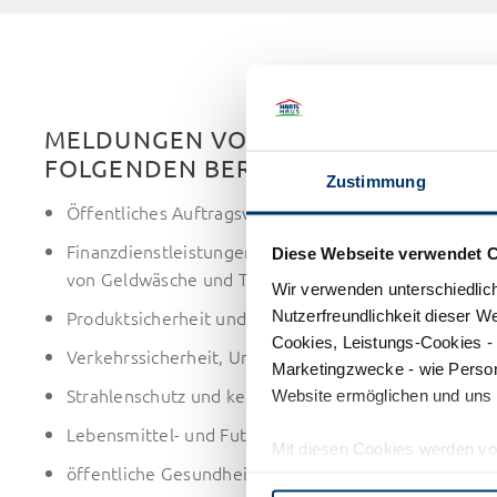
MELDUNGEN VON REGELVERSTÖSSEN
FOLGENDEN BEREICHEN MÖGLICH:
Zustimmung
Öffentliches Auftragswesen,
Finanzdienstleistungen, Finanzprodukte und Finanz
Diese Webseite verwendet 
von Geldwäsche und Terrorismusfinanzierung,
Wir verwenden unterschiedlic
Produktsicherheit und -konformität,
Nutzerfreundlichkeit dieser W
Cookies, Leistungs-Cookies - 
Verkehrssicherheit, Umweltschutz,
Marketingzwecke - wie Person
Strahlenschutz und kerntechnische Sicherheit,
Website ermöglichen und uns 
Lebensmittel- und Futtermittelsicherheit, Tiergesund
Mit diesen Cookies werden vo
öffentliche Gesundheit, Verbraucherschutz,
verarbeitet. Zu diesen Dritta