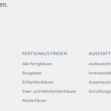
en.
FERTIGHAUS FINDEN
AUSSTAT
Alle Fertighäuser
Ausbaustuf
Bungalows
Innenaussta
Einfamilienhäuser
Aussenausst
Zwei- und Mehrfamilienhäuser
Einrichtung
Musterhäuser