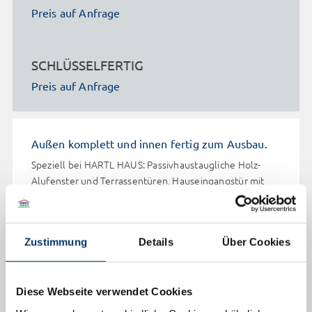
Preis auf Anfrage
SCHLÜSSELFERTIG
Preis auf Anfrage
Außen komplett und innen fertig zum Ausbau.
Speziell bei HARTL HAUS: Passivhaustaugliche Holz-
Alufenster und Terrassentüren, Hauseingangstür mit
Mehrfachverriegelung und Massivholztreppe aus
eigener Produktion, im Werk witterungsgeschützt
eingebaut – bereits ab der HARTL HAUS Leistungsstufe.
Zustimmung
Details
Über Cookies
Alle Wände und Decken mit massiven Gipsfaserplatten
fertig beplankt.
Diese Webseite verwendet Cookies