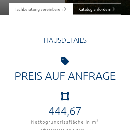
Fachberatung vereinbaren
Katalog anfordern
HAUSDETAILS
PREIS AUF ANFRAGE
444,67
2
Nettogrundrissfläche in m
Flächenberechnung laut DIN 277