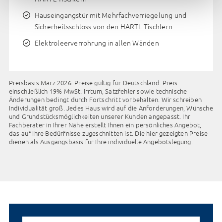
unterliegen und dagegen keine wirksamen Rechtsbehelfe
Hauseingangstür mit Mehrfachverriegelung und
zur Verfügung stehen. Mit Ihrem Klick auf „Alle akzeptieren“
Sicherheitsschloss von den HARTL Tischlern
stimmen Sie zu, dass Cookies wie hier, in
den Datenschutzhinweisen und unter Cookie-Einstellungen
Elektroleerverrohrung in allen Wänden
dargestellt auf der Website von uns und von Drittanbietern
(auch in den USA) verwendet werden dürfen. Sie können
Ihre Cookie-Einstellungen jedoch auch – einzeln für jeden
Preisbasis März 2026. Preise gültig für Deutschland. Preis
Zweck und jeden Anbieter – bearbeiten und entscheiden, ob
einschließlich 19% MwSt. Irrtum, Satzfehler sowie technische
Änderungen bedingt durch Fortschritt vorbehalten. Wir schreiben
und welchen Cookies Sie zustimmen möchten
Individualität groß. Jedes Haus wird auf die Anforderungen, Wünsche
(ausgenommen hiervon sind unbedingt erforderliche
und Grundstücksmöglichkeiten unserer Kunden angepasst. Ihr
Cookies, die nicht abgewählt werden können).
Fachberater in Ihrer Nähe erstellt Ihnen ein persönliches Angebot,
das auf Ihre Bedürfnisse zugeschnitten ist. Die hier gezeigten Preise
Insbesondere können Sie entscheiden, ob Sie ihre
dienen als Ausgangsbasis für Ihre individuelle Angebotslegung.
Zustimmung zum Datentransfer in die USA erteilen
möchten oder nicht. Wählen Sie hierzu den Punkt „Cookie-
Einstellungen verwalten“. Bitte beachten Sie, dass auf
Basis Ihrer selbst gesetzten Einstellungen womöglich nicht
mehr alle Funktionalitäten der Seite zur Verfügung stehen.
Weitere Informationen finden Sie in
unseren
Datenschutzhinweisen
und in den Cookie-