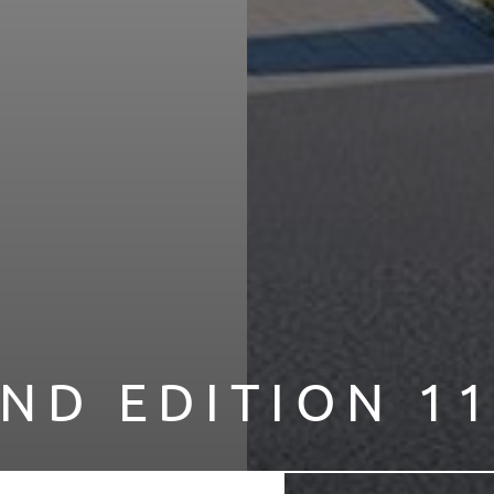
 Informationen finden Sie in unseren
Datenschutzhinweisen
und i
ederzeit mit Wirkung für die Zukunft widerrufen, indem Sie Ihre
utz
" mit Klick auf "Einwilligung ändern" anpassen.
ND EDITION 1