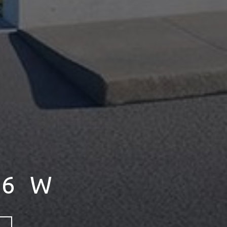
n den
16 W