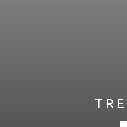
zur Verfügung stehen. Weitere
Cookie-Einstellungen.
Ihre Einwilligung können Sie j
Präferenzen unter "
Datensch
TRE