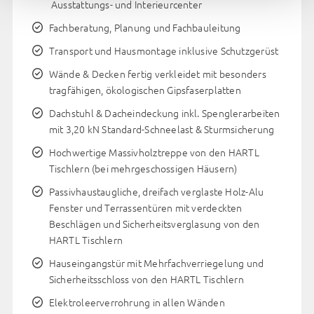
Ausstattungs- und Interieurcenter
zur Verfügung stehen. Mit Ihrem Klick auf „Alle akzeptieren“
stimmen Sie zu, dass Cookies wie hier, in
Fachberatung, Planung und Fachbauleitung
den Datenschutzhinweisen und unter Cookie-Einstellungen
Transport und Hausmontage inklusive Schutzgerüst
dargestellt auf der Website von uns und von Drittanbietern
Wände & Decken fertig verkleidet mit besonders
(auch in den USA) verwendet werden dürfen. Sie können
tragfähigen, ökologischen Gipsfaserplatten
Ihre Cookie-Einstellungen jedoch auch – einzeln für jeden
Zweck und jeden Anbieter – bearbeiten und entscheiden, ob
Dachstuhl & Dacheindeckung inkl. Spenglerarbeiten
und welchen Cookies Sie zustimmen möchten
mit 3,20 kN Standard-Schneelast & Sturmsicherung
(ausgenommen hiervon sind unbedingt erforderliche
Hochwertige Massivholztreppe von den HARTL
Cookies, die nicht abgewählt werden können).
Tischlern (bei mehrgeschossigen Häusern)
Insbesondere können Sie entscheiden, ob Sie ihre
Passivhaustaugliche, dreifach verglaste Holz-Alu
Zustimmung zum Datentransfer in die USA erteilen
Fenster und Terrassentüren mit verdeckten
möchten oder nicht. Wählen Sie hierzu den Punkt „Cookie-
Beschlägen und Sicherheitsverglasung von den
Einstellungen verwalten“. Bitte beachten Sie, dass auf
HARTL Tischlern
Basis Ihrer selbst gesetzten Einstellungen womöglich nicht
mehr alle Funktionalitäten der Seite zur Verfügung stehen.
Hauseingangstür mit Mehrfachverriegelung und
Sicherheitsschloss von den HARTL Tischlern
Weitere Informationen finden Sie in
unseren
Datenschutzhinweisen
und in den Cookie-
Elektroleerverrohrung in allen Wänden
Einstellungen.