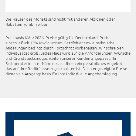
Ihre Einwilligung können Sie jederzeit mit Wirkung für die
Die Häuser des Monats sind nicht mit anderen Aktionen oder
Zukunft widerrufen, indem Sie Ihre Präferenzen unter
Rabatten kombinierbar.
"
Datenschutz
" mit Klick auf "Einwilligung ändern"
anpassen.
Preisbasis März 2026. Preise gültig für Deutschland. Preis
einschließlich 19% MwSt. Irrtum, Satzfehler sowie technische
Änderungen bedingt durch Fortschritt vorbehalten. Wir schreiben
Individualität groß. Jedes Haus wird auf die Anforderungen, Wünsche
und Grundstücksmöglichkeiten unserer Kunden angepasst. Ihr
Fachberater in Ihrer Nähe erstellt Ihnen ein persönliches Angebot,
das auf Ihre Bedürfnisse zugeschnitten ist. Die hier gezeigten Preise
dienen als Ausgangsbasis für Ihre individuelle Angebotslegung.