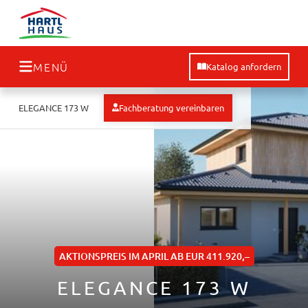
MENÜ
Katalog anfordern
Fachberatung vereinbaren
ELEGANCE 173 W
AKTIONSPREIS IM APRIL AB EUR 411.920,–
ELEGANCE 173 W