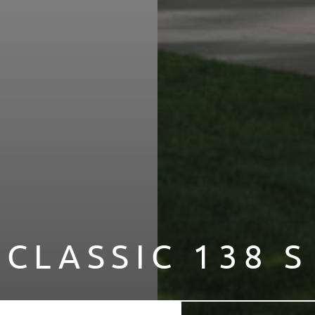
 Informationen finden Sie in unseren
Datenschutzhinweisen
und i
ederzeit mit Wirkung für die Zukunft widerrufen, indem Sie Ihre
utz
" mit Klick auf "Einwilligung ändern" anpassen.
CLASSIC 138 S