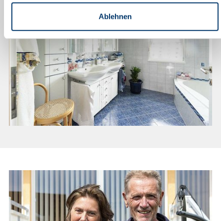
kein angemessenes Datenschutzniveau bescheinigt. Es
Ablehnen
besteht insbesondere das Risiko, dass Ihre Daten dem Zugriff
durch US-Behörden zu Kontroll- und Überwachungszwecken
unterliegen und dagegen keine wirksamen Rechtsbehelfe zur
Verfügung stehen. Mit Ihrem Klick auf „Alle akzeptieren“
stimmen Sie zu, dass Cookies wie hier, in
den Datenschutzhinweisen und unter Cookie-Einstellungen
dargestellt auf der Website von uns und von Drittanbietern
(auch in den USA) verwendet werden dürfen. Sie können Ihre
Cookie-Einstellungen jedoch auch – einzeln für jeden Zweck
und jeden Anbieter – bearbeiten und entscheiden, ob und
welchen Cookies Sie zustimmen möchten (ausgenommen
hiervon sind unbedingt erforderliche Cookies, die nicht
abgewählt werden können). Insbesondere können Sie
entscheiden, ob Sie ihre Zustimmung zum Datentransfer in die
USA erteilen möchten oder nicht. Wählen Sie hierzu den Punkt
„Cookie-Einstellungen verwalten“. Bitte beachten Sie, dass auf
Basis Ihrer selbst gesetzten Einstellungen womöglich nicht