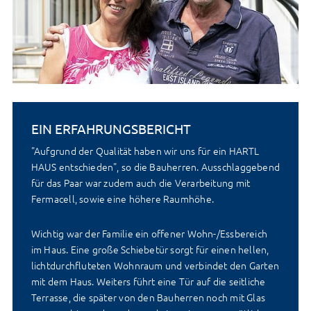
mehr alle Funktionalitäten der Seite zur Verfügung stehen.
Weitere Informationen finden Sie in
unseren
Datenschutzhinweisen
und in den Cookie-
Einstellungen.
Ihre Einwilligung können Sie jederzeit mit Wirkung für die
Zukunft widerrufen, indem Sie Ihre Präferenzen unter
"
Datenschutz
" mit Klick auf "Einwilligung ändern" anpassen.
EIN ERFAHRUNGSBERICHT
"Aufgrund der Qualität haben wir uns für ein HARTL
HAUS entschieden", so die Bauherren. Ausschlaggebend
für das Paar war zudem auch die Verarbeitung mit
Fermacell, sowie eine höhere Raumhöhe.
Wichtig war der Familie ein offener Wohn-/Essbereich
im Haus. Eine große Schiebetür sorgt für einen hellen,
lichtdurchfluteten Wohnraum und verbindet den Garten
mit dem Haus. Weiters führt eine Tür auf die seitliche
Terrasse, die später von den Bauherren noch mit Glas