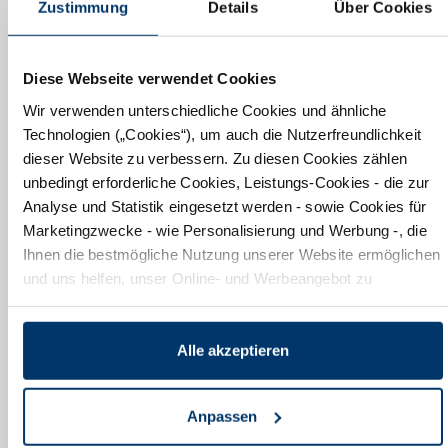
Zustimmung
Details
Über Cookies
Diese Webseite verwendet Cookies
Wir verwenden unterschiedliche Cookies und ähnliche
Technologien („Cookies“), um auch die Nutzerfreundlichkeit
dieser Website zu verbessern. Zu diesen Cookies zählen
unbedingt erforderliche Cookies, Leistungs-Cookies - die zur
Analyse und Statistik eingesetzt werden - sowie Cookies für
Marketingzwecke - wie Personalisierung und Werbung -, die
Ihnen die bestmögliche Nutzung unserer Website ermöglichen
und uns helfen, unser Online- und Werbeangebot zu
optimieren.
Mit diesen Cookies werden von uns und von Drittanbietern
Alle akzeptieren
mitunter auch personenbezogene Daten verarbeitet. Zu diesen
Drittanbietern zählen auch Dienste wie z.B. Google LLC, die in
Anpassen
den USA niedergelassen sind und dort Datenverarbeitungen
vornehmen. Den USA wird vom Europäischen Gerichtshof